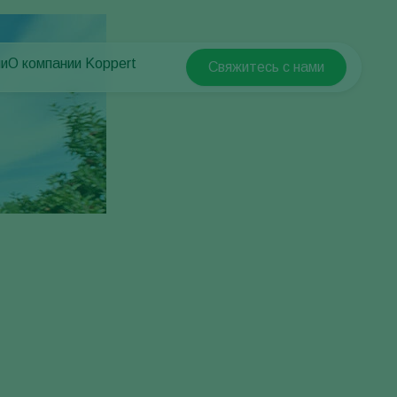
ни
О компании Koppert
Свяжитесь с нами
Koppert Global
й
О компании Koppert
Argentina
Новости и информация
Austria
Работа в Koppert
Belgium
Контактные данные
Brasil
Canada (English)
Canada (French)
Ecuador
Finland (Finnish)
Finland (Swedish)
France
Germany