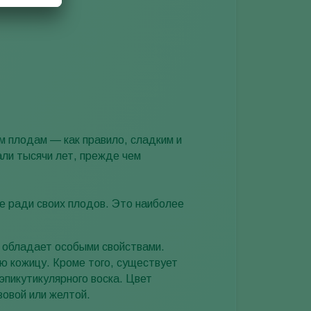
им плодам — как правило, сладким и
али тысячи лет, прежде чем
е ради своих плодов. Это наиболее
 обладает особыми свойствами.
ю кожицу. Кроме того, существует
эпикутикулярного воска. Цвет
зовой или желтой.