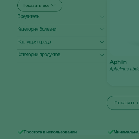
Показать все
Вредитель
Категория болезни
Большая картофельная тля
Растущая среда
Болезни листьев
Гусеница плодожорки сливовой
Категории продуктов
Урожай в открытом грунте
Древоточец пахучий
Aphilin
Aphelinus abdo
Зеленая персиковая тля
Борьба с вредителями
Контроль заболеваний
Опыление
Клещ паутинный
Продукты для мониторига
Показать все
Показать 
Простота в использовании
Минимальная