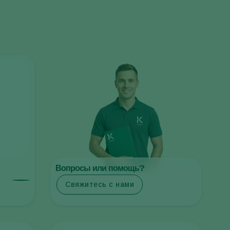
Greece
Hungary
India
Italy
Kenya
Korea
Mexico
Netherlands
Paraguay
Poland
Вопросы или помощь?
Portugal
Свяжитесь с нами
Russia
South Africa
Spain