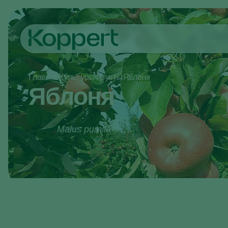
Главная
Культуры
Фрукты
Яблоня
Яблоня
Malus pumila