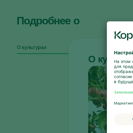
Подробнее о
О культурах
О культу