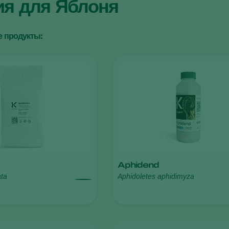
ия для Яблоня
 продукты:
Aphidend
ata
Aphidoletes aphidimyza