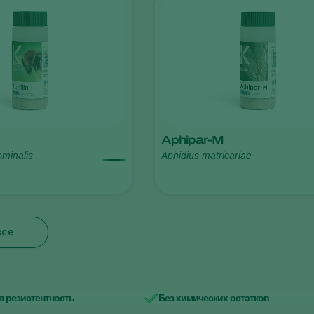
Aphipar-M
minalis
Aphidius matricariae
все
 резистентность
Без химических остатков