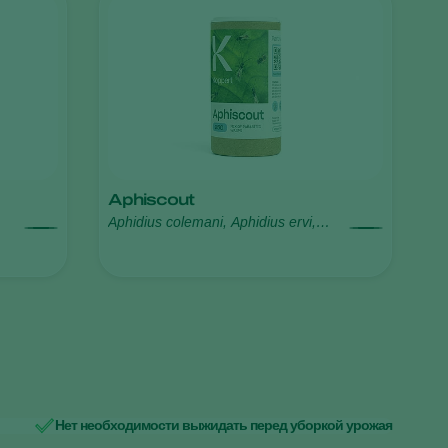
Sweden
Switzerland
Turkey
USA
United Kingdom
Aphiscout
Aphidius colemani, Aphidius ervi,
Aphelinus abdominalis, Praon
volucre, Ephedrus cerasicola
Нет необходимости выжидать перед уборкой урожая