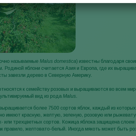
бочно называемые
Malus domestica
) известны благодаря сво
. Родиной яблони считается Азия и Европа, где их выращив
сты завезли дерево в Северную Америку.
относятся к семейству розовых и выращиваются во всем мир
ультивируемый вид из рода
Malus
.
выращивается более 7500 сортов яблок, каждый из которых
но имеют красную, желтую, зеленую, розовую или рыжевату
х- или трехцветных сортов. Кожица яблока защищена слоем 
ак правило, желтовато-белый. Иногда мякоть может быть ро