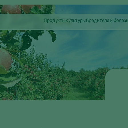
Продукты
Культуры
Вредители и болез
Вредители растени
Борьба с вредителями
Овощи защищенного грунта
Болезни растений
Контроль заболеваний
Декоративные растения
Опыление
Фрукты
Здоровье растений
овощи для открытого грунта
Использование\Применение
Пропашные культуры
Продукты для мониторига