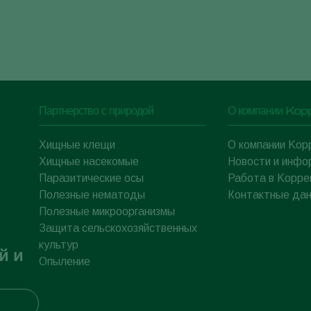
Партнерство с природой
О компании Kop
Хищные клещи
О компании Kop
Хищные насекомые
Новости и инфо
Паразитические осы
Работа в Koppe
Полезные нематоды
Контактные да
Полезные микроорганизмы
Защита сельскохозяйственных
культур
й и
Опыление