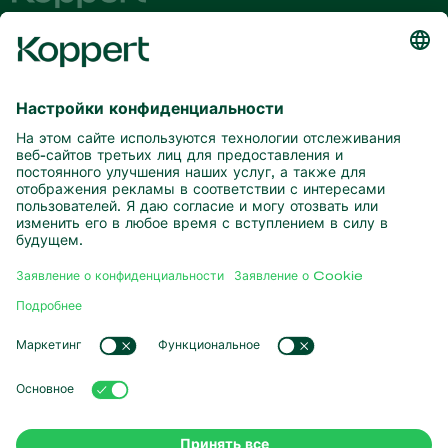
Будьте в курсе последних новостей
и актуальной информации
Подписаться здесь
Партнерство с природой
Хищные клещи
О компании Koppert
Хищные насекомые
Паразитические осы
О компании Koppert
Полезные нематоды
Популярные ссылки
Новости и информация
Полезные микроорганизмы
Работа в Koppert
Защита сельскохозяйственных культур
Опыт наших клиентов
Контактные данные
Опыление
Koppert One
Koppert Global