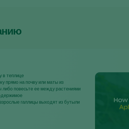
анию
у в теплице
у прямо на почву или маты из
ы либо повесьте ее между растениями
одержимое
взрослые галлицы выходят из бутыли