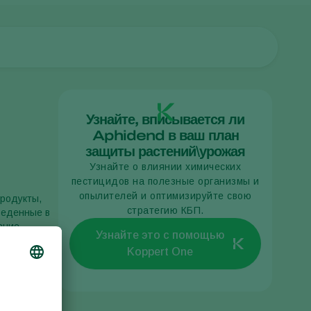
Узнайте, вписывается ли
Aphidend в ваш план
защиты растений\урожая
Узнайте о влиянии химических
пестицидов на полезные организмы и
опылителей и оптимизируйте свою
продукты,
стратегию КБП.
веденные в
ание.
Узнайте это с помощью
ильных
Koppert One