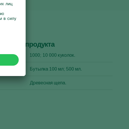
ристики продукта
аковки
1000; 10 000 куколок.
уска
Бутылка 100 мл; 500 мл.
Древесная щепа.