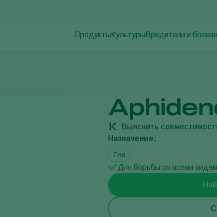
Продукты
Культуры
Вредители и болез
Вредители растени
Борьба с вредителями
Овощи защищенного грунта
Болезни растений
Контроль заболеваний
Декоративные растения
Опыление
Фрукты
Здоровье растений
овощи для открытого грунта
Aphiden
Использование\Применение
Пропашные культуры
Продукты для мониторига
Выяснить совместимост
Назначение:
Тли
Для борьбы со всеми видам
Най
С