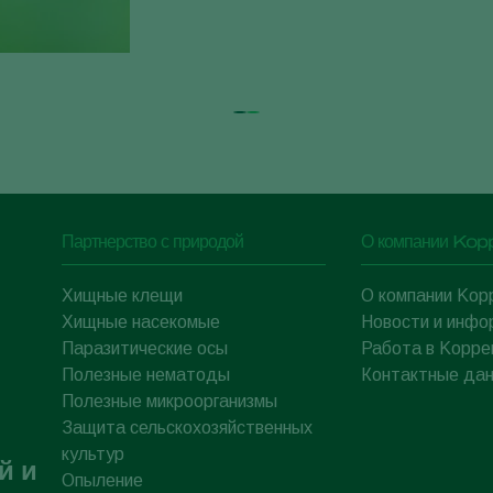
Партнерство с природой
О компании Kop
Хищные клещи
О компании Kop
Хищные насекомые
Новости и инфо
Паразитические осы
Работа в Koppe
Полезные нематоды
Контактные да
Полезные микроорганизмы
Защита сельскохозяйственных
культур
й и
Опыление