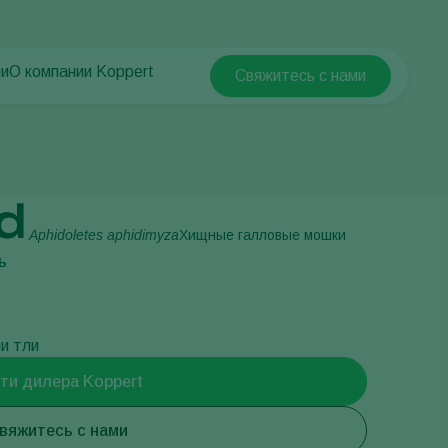
ни
О компании Koppert
Свяжитесь с нами
Koppert Global
й
О компании Koppert
Argentina
Новости и информация
Austria
Работа в Koppert
Belgium
Контактные данные
d
Brasil
Aphidoletes aphidimyza
Хищные галловые мошки
Canada (English)
ь
Canada (French)
Ecuador
и тли
Finland (Finnish)
ти дилера Koppert
Finland (Swedish)
France
вяжитесь с нами
Germany