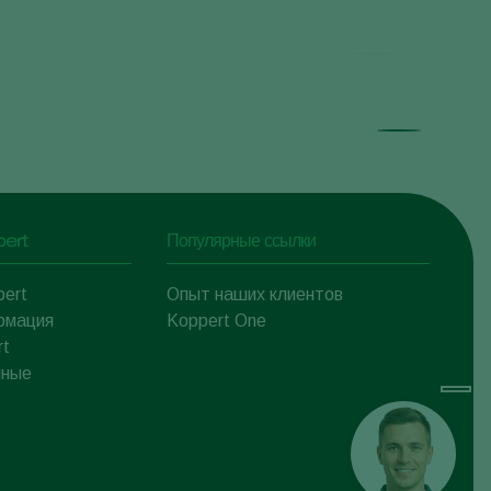
pert
Популярные ссылки
pert
Опыт наших клиентов
рмация
Koppert One
rt
нные