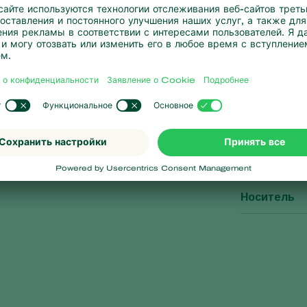
Характе
ают яйца в колониях тли.
Размеры уп
Форма вып
Носитель