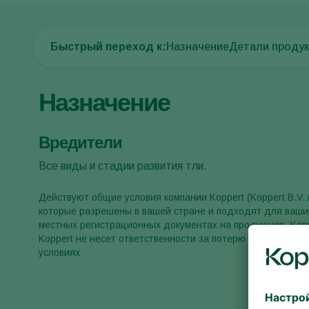
Быстрый переход к:
Назначение
Детали проду
Назначение
Вредители
Все виды и стадии развития тли.
Действуют общие условия компании Koppert (Koppert B.V.
которые разрешены в вашей стране и подходят для ваших
местных регистрационных документах на продукцию. Kopp
Koppert не несет ответственности за потерю качества, ес
условиях