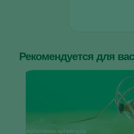
Рекомендуется для ва
Aphidoletes aphidimyza