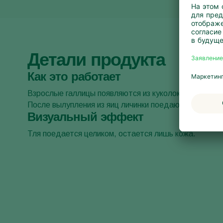
Детали продукта
Как это работает
Взрослые галлицы появляются из куколок и откладыв
После вылупления из яиц личинки поедают тлю.
Визуальный эффект
Тля поедается целиком, остается лишь кожа.