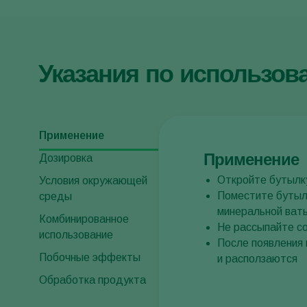
Указания по использов
Применение
Применение
Дозировка
Откройте бутылк
Условия окружающей
Поместите бутылк
среды
минеральной ват
Комбинированное
Не рассыпайте с
использование
После появления 
Побочные эффекты
и расползаются
Обработка продукта