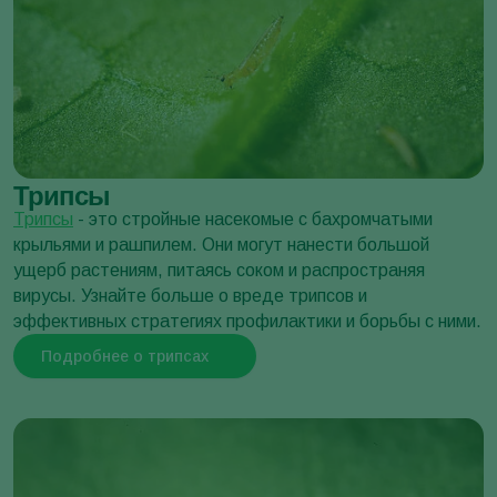
Походный шелкопряд
Thaumetopoea pityocampa
Трипсы
Трипсы
- это стройные насекомые с бахромчатыми
Тля картофельная
крыльями и рашпилем. Они могут нанести большой
Aulacorthum solani
ущерб растениям, питаясь соком и распространяя
вирусы. Узнайте больше о вреде трипсов и
эффективных стратегиях профилактики и борьбы с ними.
Подробнее о трипсах
Сетчатая листокрутка
Adoxophyes orana