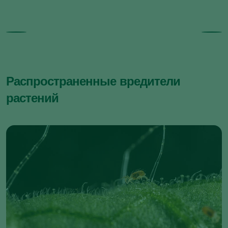
Сциариды
Хрущик садовый
Sciaridae
Phyllopertha horticola
Распространенные вредители
Тля смородинная бледная
растений
Cryptomyzus galeopsidis
Плодожорка яблонная
Cydia pomonella
Муха-береговушка
Скосарь бороздчатый
Scatella tenuicosta