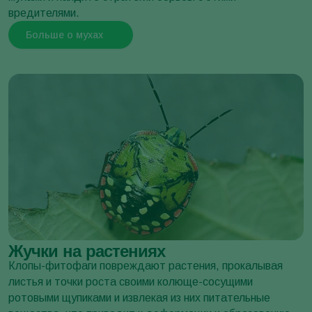
вредителями.
Больше о мухах
Жучки на растениях
Совка капустная
Клопы-фитофаги повреждают растения, прокалывая
Mamestra brassicae
листья и точки роста своими колюще-сосущими
ротовыми щупиками и извлекая из них питательные