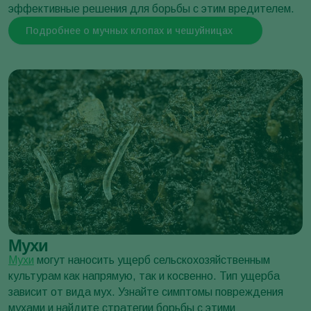
эффективные решения для борьбы с этим вредителем.
Совка малая
Подробнее о мучных клопах и чешуйницах
Spodoptera exigua
Мухи
Мухи
могут наносить ущерб сельскохозяйственным
культурам как напрямую, так и косвенно. Тип ущерба
зависит от вида мух. Узнайте симптомы повреждения
Южноамериканский пальмовый бурильщик
мухами и найдите стратегии борьбы с этими
Paysandisia archon