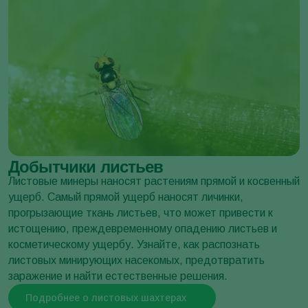
Зеленая персиковая тля
Myzus persicae
Серый томатный червь
Keiferia lycopersicella
Добытчики листьев
Листовые минеры наносят растениям прямой и косвенный
ущерб. Самый прямой ущерб наносят личинки,
прогрызающие ткань листьев, что может привести к
истощению, преждевременному опадению листьев и
косметическому ущербу. Узнайте, как распознать
листовых минирующих насекомых, предотвратить
заражение и найти естественные решения.
Подробнее о листовых шахтерах