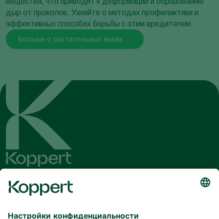
вещества, что приводит к деформации и образованию
дыр от проколов. Узнайте о методах профилактики и
эффективных способах борьбы с этим вредителем.
Больше о растительных жуках
Совка огородная
Lacanobia oleracea
Будьте в курсе последних новостей
и актуальной информации