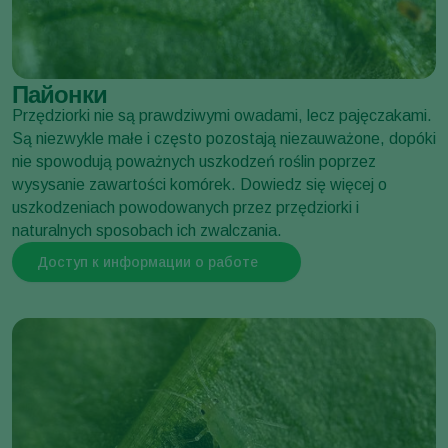
Пайонки
Przędziorki nie są prawdziwymi owadami, lecz pajęczakami.
Стеклянница яблонная
Są niezwykle małe i często pozostają niezauważone, dopóki
Synanthedon myopaeformis
nie spowodują poważnych uszkodzeń roślin poprzez
wysysanie zawartości komórek. Dowiedz się więcej o
uszkodzeniach powodowanych przez przędziorki i
naturalnych sposobach ich zwalczania.
Доступ к информации о работе
Тля желтая розанная
Rhodobium porosum