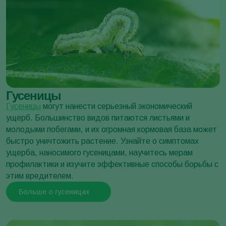
Тля табачная
Myzus nicotianae
Гусеницы
Гусеницы
могут нанести серьезный экономический
ущерб. Большинство видов питаются листьями и
молодыми побегами, и их огромная кормовая база может
Табачная листовертка
быстро уничтожить растение. Узнайте о симптомах
Heliothis virescens
ущерба, наносимого гусеницами, научитесь мерам
профилактики и изучите эффективные способы борьбы с
этим вредителем.
Больше о гусеницах