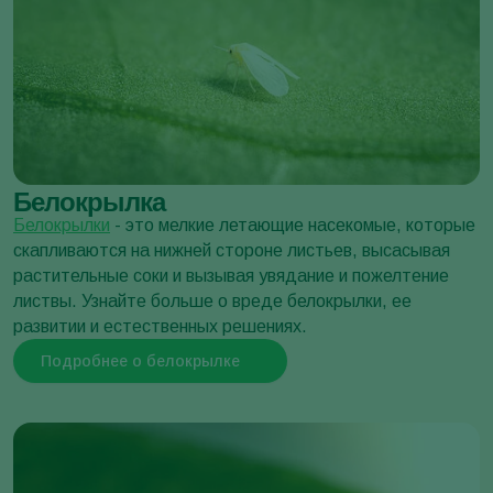
Тля бахчевая
Белокрылка
Aphis gossypii
Белокрылки
- это мелкие летающие насекомые, которые
скапливаются на нижней стороне листьев, высасывая
растительные соки и вызывая увядание и пожелтение
листвы. Узнайте больше о вреде белокрылки, ее
развитии и естественных решениях.
Подробнее о белокрылке
Моль картофельная клубневая
Phthorimaea operculella