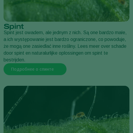
Тля крушинная
Aphis nasturtii
Spint
Spint jest owadem, ale jednym z nich. Są one bardzo małe,
a ich występowanie jest bardzo ograniczone, co powoduje,
że mogą one zasiedlać inne rośliny. Lees meer over schade
Кукурузный сверлильщик
door spint en naturalurlijke oplossingen om spint te
Sesamia nonagrioides
bestrijden.
Подробнее о спинте
Тля бобовая
Aphis fabae