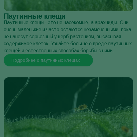
Otiorhynchus sulcatus
Паутинные клещи
Паутинные клещи - это не насекомые, а арахниды. Они
очень маленькие и часто остаются незамеченными, пока
не нанесут серьезный ущерб растениям, высасывая
Тля земляничная
содержимое клеток. Узнайте больше о вреде паутинных
Chaetosiphon fragaefolii
клещей и естественных способах борьбы с ними.
Подробнее о паутинных клещах
Листовертка восточная персиковая
Grapholita molesta
Хрущ майский западный
Melolontha melolontha