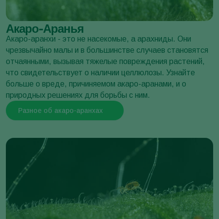
Акаро-Аранья
Тля пятнистая оранжерейная
Акаро-аранхи - это не насекомые, а арахниды. Они
Neomyzus circumflexus
чрезвычайно малы и в большинстве случаев становятся
отчаянными, вызывая тяжелые повреждения растений,
что свидетельствует о наличии целлюлозы. Узнайте
больше о вреде, причиняемом акаро-аранами, и о
природных решениях для борьбы с ним.
Разное об акаро-аранхах
Гусеница плодожорки сливовой
Cydia funebrana
Жук спаржевый
Crioceris asparagi