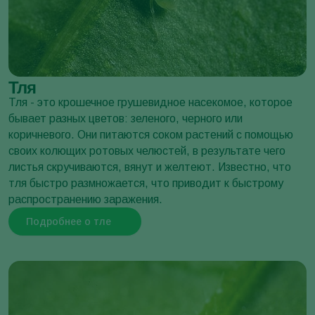
Древоточец пахучий
Cossus cossus
Тля
Тля - это крошечное грушевидное насекомое, которое
бывает разных цветов: зеленого, черного или
коричневого. Они питаются соком растений с помощью
своих колющих ротовых челюстей, в результате чего
листья скручиваются, вянут и желтеют. Известно, что
тля быстро размножается, что приводит к быстрому
Большая картофельная тля
распространению заражения.
Macrosiphum euphorbiae
Подробнее о тле