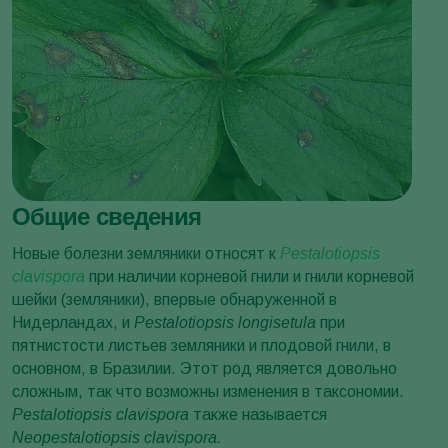
Общие сведения
Новые болезни земляники относят к
Pestalotiopsis
clavispora
при наличии корневой гнили и гнили корневой
шейки (земляники), впервые обнаруженной в
Нидерландах, и
Pestalotiopsis
longisetula
при
пятнистости листьев земляники и плодовой гнили, в
основном, в Бразилии. Этот род является довольно
сложным, так что возможны изменения в таксономии.
Pestalotiopsis
clavispora
также называется
Neopestalotiopsis clavispora.