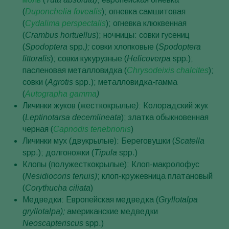
(
Duponchelia fovealis
); огневка самшитовая
(
Cydalima perspectalis
); огневка клюквенная
(
Crambus hortuellus
); ночницы: совки гусениц
(
Spodoptera
spp
.);
совки хлопковые (
Spodoptera
littoralis
); совки кукурузные (
Helicoverpa
spp
.
);
пасленовая металловидка (
Chrysodeixis chalcites
);
совки (
Agrotis
spp.); металловидка-гамма
(
Autographa gamma
)
Личинки жуков (жесткокрылые
)
: Колорадский жук
(
Leptinotarsa decemlineata
); златка обыкновенная
черная (
Capnodis tenebrionis
)
Личинки мух (двукрылые): Береговушки (
Scatella
spp.); долгоножки (
Tipula
spp.)
Клопы (полужесткокрылые): Клоп-макролофус
(
Nesidiocoris tenuis)
; клоп-кружевница платановый
(
Corythucha ciliata
)
Медведки: Европейская медведка (
Gryllotalpa
gryllotalpa);
американские медведки
Neoscapteriscus
spp.)