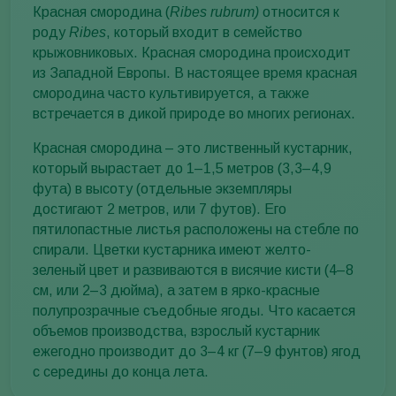
Красная смородина (
Ribes rubrum)
относится к
роду
Ribes
, который входит в семейство
крыжовниковых. Красная смородина происходит
из Западной Европы. В настоящее время красная
смородина часто культивируется, а также
встречается в дикой природе во многих регионах.
Красная смородина – это лиственный кустарник,
который вырастает до 1–1,5 метров (3,3–4,9
фута) в высоту (отдельные экземпляры
достигают 2 метров, или 7 футов). Его
пятилопастные листья расположены на стебле по
спирали. Цветки кустарника имеют желто-
зеленый цвет и развиваются в висячие кисти (4–8
см, или 2–3 дюйма), а затем в ярко-красные
полупрозрачные съедобные ягоды. Что касается
объемов производства, взрослый кустарник
ежегодно производит до 3–4 кг (7–9 фунтов) ягод
с середины до конца лета.