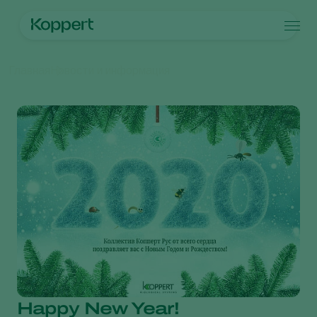
Продукты
Главная
Новости и информация
Koppert One
Контактные данные
Продукты
Культуры
Борьба с вредителями
Культуры
Вредители и болезни
Контроль заболеваний
Овощи защищенного грунта
Вредители и болезни
О компании Koppert
Искать
Опыление
Декоративные растения
Вредители растений
О компании Koppert
Здоровье растений
Фрукты
Болезни растений
О компании Koppert
Использование\Применение
овощи для открытого грунта
Новости и информация
Продукты для мониторига
Пропашные культуры
Работа в Koppert
Контактные данные
Happy New Year!