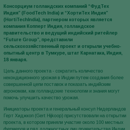
Консорциум голландских компаний “ФудТех
Индия” (FoodTech India) и “ХортиТех Индия”
(HortiTechIndia), партнером которых является
компания Копперт Индия, голландское
правительство и ведущий индийский ритейлер
“Future Group”, представили
сельскохозяйственный проект и открыли учебно-
опытный центр в Тумкуре, штат Карнатака, Индия,
18 января.
Цель данного проекта - сократить количество
некондиционного урожая в Индии путем создания более
совершенной цепи поставок и показать индийским
агрономам, как голландские технологии и знания могут
помочь улучшить качество урожая.
Инициаторы проекта и генеральный консул Нидерландов
Герт Хиджкоп (Gert Hijkoop) присутствовали на открытии
проекта, в котором приняли участие около 100 местных
фермеров и ряд должностных лиц правительства Индии.