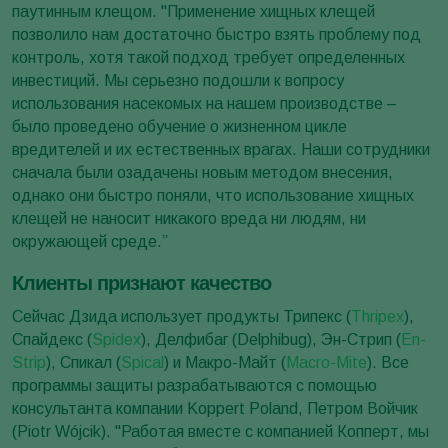
паутинным клещом. "Применение хищных клещей
позволило нам достаточно быстро взять проблему под
контроль, хотя такой подход требует определенных
инвестиций. Мы серьезно подошли к вопросу
использования насекомых на нашем производстве –
было проведено обучение о жизненном цикле
вредителей и их естественных врагах. Наши сотрудники
сначала были озадачены новым методом внесения,
однако они быстро поняли, что использование хищных
клещей не наносит никакого вреда ни людям, ни
окружающей среде.”
Клиенты признают качество
Сейчас Дзида использует продукты Трипекс (
Thripex
),
Спайдекс (
Spidex
), Делфибаг (Delphibug), Эн-Стрип (
En-
Strip
), Спикал (
Spical
) и Макро-Майт (
Macro-Mite
). Все
программы защиты разрабатываются с помощью
консультанта компании Koppert Poland, Петром Войчик
(Piotr Wójcik). "Работая вместе с компанией Копперт, мы