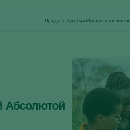
Продукты
Культуры
Вредители и болез
Вредители растени
Борьба с вредителями
Овощи защищенного грунта
Болезни растений
Контроль заболеваний
Декоративные растения
Опыление
Фрукты
Здоровье растений
овощи для открытого грунта
Использование\Применение
Пропашные культуры
Продукты для мониторига
й Абсолютой