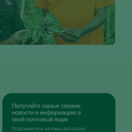
Greece
Hungary
India
Italy
Kenya
Korea
Mexico
Netherlands
Paraguay
Poland
Portugal
Получайте самые свежие
новости и информацию в
Russia
свой почтовый ящик
South Africa
Подпишитесь на нашу рассылку
Spain