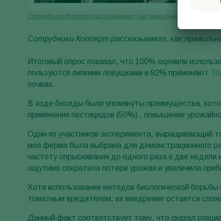
Сотрудники Копперт рассказывают, как правильно располагать 
Сотрудники Копперт рассказывают, как правильн
Итоговый опрос показал, что 100% оценили исполь
пользуются липкими ловушками и 92% применяют
Tr
почвах.
В ходе беседы были упомянуты преимущества, котор
применения пестицидов (50%) , повышение урожайно
Один из участников эксперимента, выращивающий то
моя ферма была выбрана для демонстрационного 
частоту опрыскивания до одного раза в две недели 
ощутимо сократила потери урожая и увеличила приб
Хотя использование методов биологической борьбы 
томатным вредителем, их внедрение остается сложн
Данный факт соответствует тому, что сказал специа