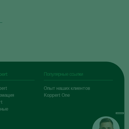
pert
Популярные ссылки
pert
Опыт наших клиентов
рмация
Koppert One
rt
нные