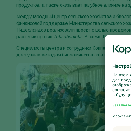
продуктов, а также оказывает пагубное влияние на 
Международный центр сельского хозяйства и биологи
финансовой поддержке Министерства сельского хоз
Нидерландов реализовали проект с целью продемон
растений против
Tuta
absoluta
. В схеме IPM использ
Специалисты центра и сотрудники Копперт провели 
доступным методам биологического контроля и борь