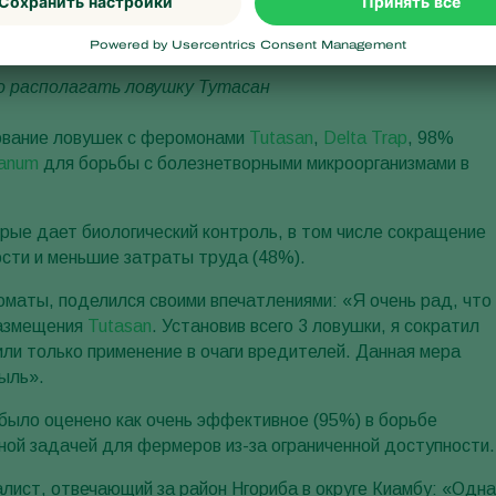
ловушку Тутасан
о располагать ловушку Тутасан
зование ловушек с феромонами
Tutasan
,
Delta Trap
, 98%
ianum
для борьбы с болезнетворными микроорганизмами в
ые дает биологический контроль, в том числе сокращение
сти и меньшие затраты труда (48%).
маты, поделился своими впечатлениями: «Я очень рад, что
размещения
Tutasan
. Установив всего 3 ловушки, я сократил
или только применение в очаги вредителей. Данная мера
ыль».
было оценено как очень эффективное (95%) в борьбе
ой задачей для фермеров из-за ограниченной доступности.
лист, отвечающий за район Нгориба в округе Киамбу: «Одна