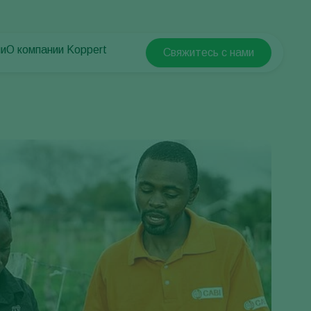
ни
О компании Koppert
Свяжитесь с нами
Koppert Global
й
О компании Koppert
Argentina
Новости и информация
Austria
Работа в Koppert
Belgium
Контактные данные
Brasil
Canada (English)
Canada (French)
Ecuador
Finland (Finnish)
Finland (Swedish)
France
Germany