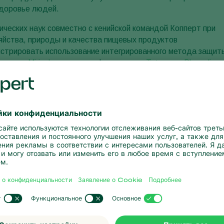
здоровье людей.
ческих наук совместно с кенийской командой Копперт при
яйства, природы и качества пищевых продуктов
стрировать использование интегрированного метода защит
овались
Mirical
и ловушки с феромонами
Tutasan
+
Pherodis
.
успешные демонстрации на производствах, а также обучили
бы с Тутой.