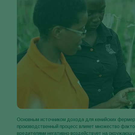
Основным источником дохода для кенийских фермер
производственный процесс влияет множество факто
вредителями негативно воздействует на окружающу