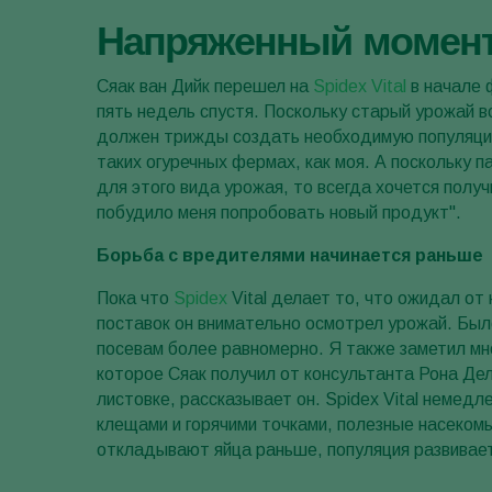
Напряженный момен
Сяак ван Дийк перешел на
Spidex Vital
в начале ф
пять недель спустя. Поскольку старый урожай вс
должен трижды создать необходимую популяцию
таких огуречных фермах, как моя. А поскольку
для этого вида урожая, то всегда хочется пол
побудило меня попробовать новый продукт".
Борьба с вредителями начинается раньше
Пока что
Spidex
Vital делает то, что ожидал от
поставок он внимательно осмотрел урожай. Бы
посевам более равномерно. Я также заметил мно
которое Сяак получил от консультанта Рона Дел
листовке, рассказывает он. Spidex Vital немедл
клещами и горячими точками, полезные насеком
откладывают яйца раньше, популяция развивае