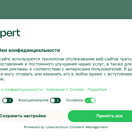
инными клещами
 контролировать условия производства, это повышает наде
ители получают огромную выгоду от применения
Spidex Vita
лнительные преимущества нового продукта в очень понятны
 потенциалом для того, чтобы стать переломным моментом в
паутинных клещей. А растениевод получает выгоду".
tal