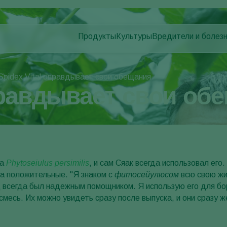
Продукты
Культуры
Вредители и болез
Вредители растени
Борьба с вредителями
Овощи защищенного грунта
Болезни растений
Контроль заболеваний
Декоративные растения
Spidex Vital оправдывает свои обещания
Опыление
Фрукты
равдывает свои об
Здоровье растений
овощи для открытого грунта
Использование\Применение
Пропашные культуры
Продукты для мониторига
ща
Phytoseiulus persimilis
, и сам Сяак всегда использовал ег
та положительные. "Я знаком с
фитосейулюсом
всю свою жи
 всегда был надежным помощником. Я использую его для бор
 смесь. Их можно увидеть сразу после выпуска, и они сразу 