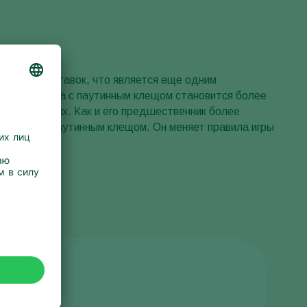
жность поставок, что является еще одним
l
, и их борьба с паутинным клещом становится более
х выражениях. Как и его предшественник более
 борьбе с паутинным клещом. Он меняет правила игры