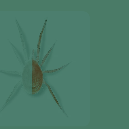
Sweden
Switzerland
Turkey
USA
United Kingdom