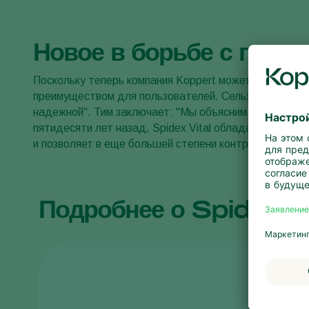
Новое в борьбе с паут
Поскольку теперь компания Koppert может еще лучше
преимуществом для пользователей. Сельхозпроизвод
надежной". Тим заключает: "Мы объясним рынку допо
пятидесяти лет назад, Spidex Vital обладает полным
и позволяет в еще большей степени контролировать 
Подробнее о Spidex Vi