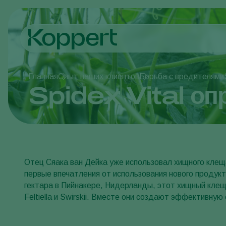
Главная
Опыт наших клиентов
Борьба с вредителями
Spidex Vital оп
Отец Сяака ван Дейка уже использовал хищного кле
первые впечатления от использования нового продук
гектара в Пийнакере, Нидерланды, этот хищный клещ
Feltiella и Swirskii. Вместе они создают эффективную