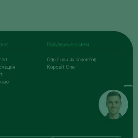
pert
Популярные ссылки
pert
Опыт наших клиентов
рмация
Koppert One
rt
нные