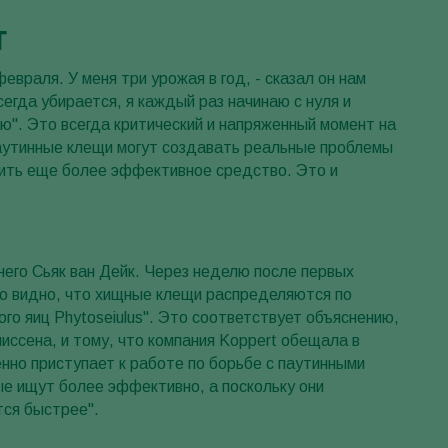
т
Greece
Hungary
евраля. У меня три урожая в год, - сказал он нам
India
егда убирается, я каждый раз начинаю с нуля и
". Это всегда критический и напряженный момент на
Italy
 паутинные клещи могут создавать реальные проблемы
Kenya
учить еще более эффективное средство. Это и
Korea
Mexico
Netherlands
 него Сьяк ван Дейк. Через неделю после первых
Paraguay
ло видно, что хищные клещи распределяются по
го яиц Phytoseiulus". Это соответствует объяснению,
Poland
иссена, и тому, что компания Koppert обещала в
Portugal
енно приступает к работе по борьбе с паутинными
Russia
ые ищут более эффективно, а поскольку они
тся быстрее".
South Africa
Spain