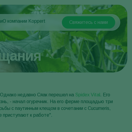
ни
О компании Koppert
Свяжитесь с нами
Koppert Global
й
О компании Koppert
Argentina
Новости и информация
Austria
Работа в Koppert
ещания
Belgium
Контактные данные
Brasil
Canada (English)
Canada (French)
Ecuador
о. Однако недавно Сяак перешел на
Spidex Vital
. Его
знь, - начал огуречник. На его ферме площадью три
Finland (Finnish)
ьбы с паутинным клещом в сочетании с Cucumeris,
Finland (Swedish)
же приступают к работе".
France
Germany