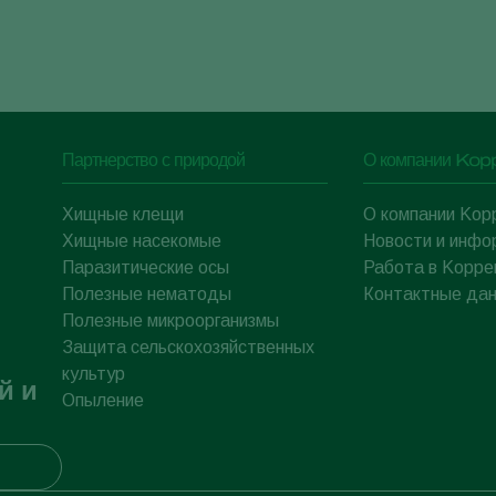
Партнерство с природой
О компании Kop
Хищные клещи
О компании Kop
Хищные насекомые
Новости и инфо
Паразитические осы
Работа в Koppe
Полезные нематоды
Контактные да
Полезные микроорганизмы
Защита сельскохозяйственных
культур
й и
Опыление