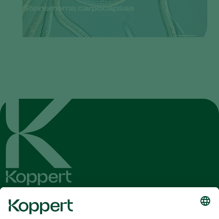
Steinernema carpocapsae