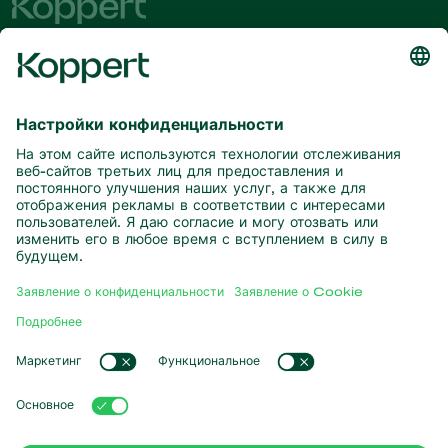
Будьте в курсе последних новостей
и актуальной информации
Подписаться здесь
Партнерство с природой
Хищные клещи
О компании Koppert
Хищные насекомые
Паразитические осы
О компании Koppert
Полезные нематоды
Популярные ссылки
Новости и информация
Полезные микроорганизмы
Работа в Koppert
Защита сельскохозяйственных культур
Опыт наших клиентов
Контактные данные
Опыление
Koppert One
Koppert Global