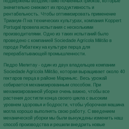
подвержены воздействию почвенных грибков, которые
значительно снижают их продуктивность и
рентабельность. Чтобы оптимизировать применение
Трианум-П на технических культурах, компания Koppert
Portugal провела испытания с несколькими
производителями. Одно из таких испытаний было
проведено с компанией Sociedade Agrícola Militão в
городе Рибатежу на культуре перца для
перерабатывающей промышленности.
Педро Милитау - один из двух владельцев компании
Sociedade Agrícola Militão, которая выращивает около 40
гектаров перца в районе Мариньяс. Весь урожай
собирается механизированным способом. При
механизированной уборке очень важно, чтобы все
растения достигли конца своего цикла с высоким
уровнем здоровья и бодрости, чтобы уборочная машина
могла хорошо выполнять свою работу. С введением
механической уборки мы были вынуждены изменить наш
способ производства и решили внедрить новые