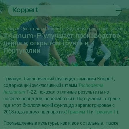
Продукты
Главная
Опыт наших клиентов
Здоровье растений
Trianum-
Koppert One
Контактные данные
Продукты
Культуры
Trianum-P улучшает производство
Борьба с вредителями
Культуры
Вредители и болезни
перца в открытом грунте в
Контроль заболеваний
Овощи защищенного грунта
Вредители и болезни
О компании Koppert
Искать
Португалии
Опыление
Декоративные растения
Вредители растений
О компании Koppert
Здоровье растений
Фрукты
Болезни растений
О компании Koppert
Использование\Применение
овощи для открытого грунта
Новости и информация
Продукты для мониторига
Пропашные культуры
Работа в Koppert
Трианум, биологический фунгицид компании Koppert,
Контактные данные
содержащий эксклюзивный штамм
Trichoderma
harzianum
T-22, показал отличные результаты на
посевах перца для переработки в Португалии - стране,
где этот биологический фунгицид зарегистрирован с
2018 года в двух препаратах
(Трианум-П
и
Трианум-Г
).
Промышленные культуры, как и все остальные, также