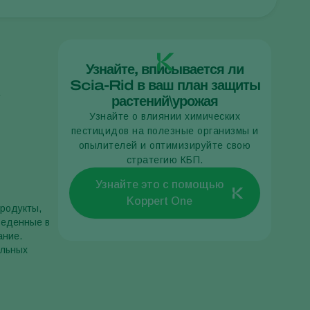
Sweden
Switzerland
Turkey
Узнайте, вписывается ли
Scia-Rid в ваш план защиты
USA
.
растений\урожая
United Kingdom
Узнайте о влиянии химических
пестицидов на полезные организмы и
опылителей и оптимизируйте свою
стратегию КБП.
Узнайте это с помощью
Koppert One
продукты,
веденные в
ание.
ильных