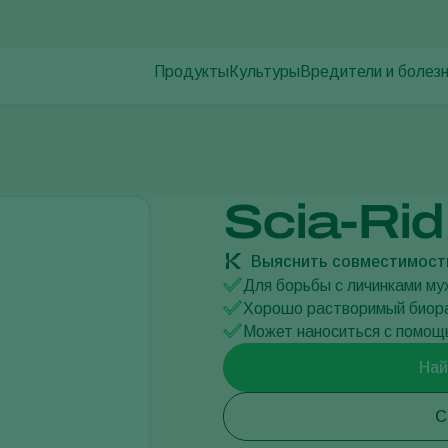
Продукты
Культуры
Вредители и болез
Вредители растени
Борьба с вредителями
Овощи защищенного грунта
Болезни растений
Контроль заболеваний
Декоративные растения
Опыление
Фрукты
Здоровье растений
овощи для открытого грунта
Scia-Rid
Использование\Применение
Пропашные культуры
Продукты для мониторига
Выяснить совместимост
Для борьбы с личинками му
Хорошо растворимый биора
Может наноситься с помощ
Най
С