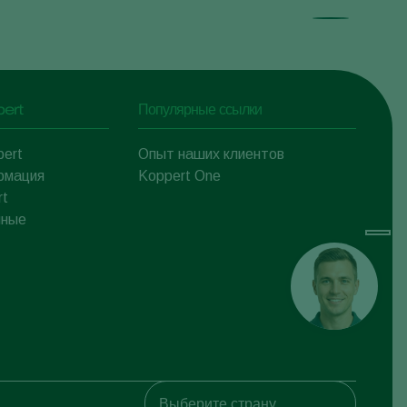
pert
Популярные ссылки
pert
Опыт наших клиентов
рмация
Koppert One
rt
нные