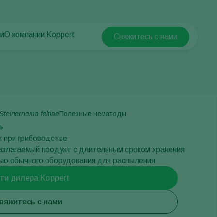
ни
О компании Koppert
Свяжитесь с нами
Koppert Global
й
О компании Koppert
Argentina
Новости и информация
Austria
Работа в Koppert
Belgium
Контактные данные
Brasil
Steinernema feltiae
Полезные нематоды
Canada (English)
ь
х при грибоводстве
Canada (French)
злагаемый продукт с длительным сроком хранения
Ecuador
ью обычного оборудования для распыления
Finland (Finnish)
ти дилера Koppert
Finland (Swedish)
France
вяжитесь с нами
Germany