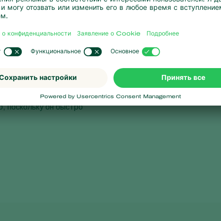
биотические бактерии в
кани хозяина в источник
 и размножаются внутри
нескольких часов или дней
я в цвет от желтого до
о, поскольку он быстро