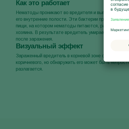
Как это работает
Нематоды проникают во вредителя и выпускают сим
его внутренние полости. Эти бактерии превращают т
пищи, на котором нематоды питаются, развиваются
хозяина. В результате вредитель умирает в течение 
после заражения.
Визуальный эффект
Зараженный вредитель в корневой зоне окрашиваетс
коричневого, но обнаружить его может быть непрост
разлагается.