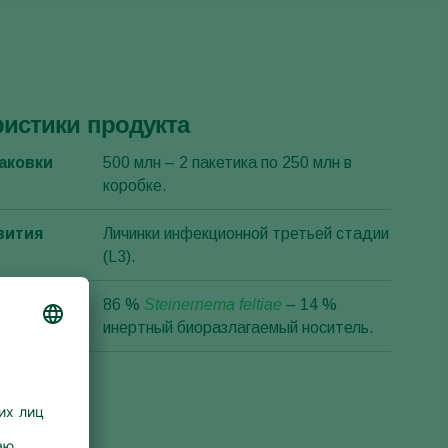
ристики продукта
аковки
500 млн – 2 пакетика по 250 млн в
коробке.
вития
Личинки инфекционной третьей стадии
(L3).
ция
86 %
Steinernema feltiae
– 14 %
инертный биоразлагаемый носитель.