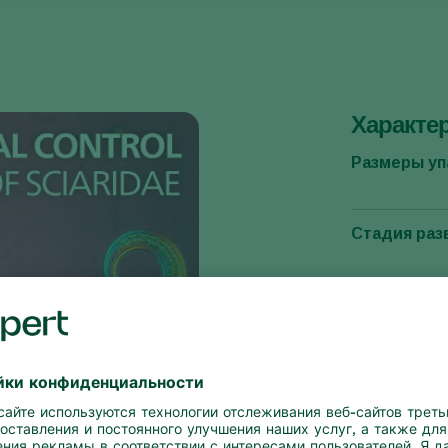
Характе
Размеры уп
Стадия раз
Концентра