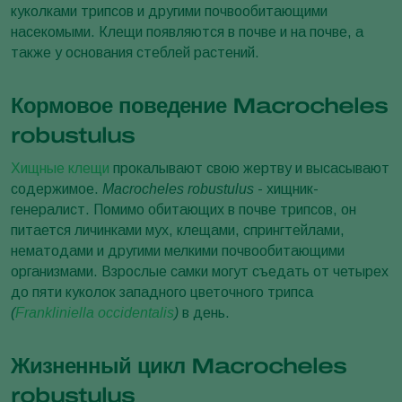
куколками трипсов и другими почвообитающими
насекомыми. Клещи появляются в почве и на почве, а
также у основания стеблей растений.
Кормовое поведение Macrocheles
robustulus
Хищные клещи
прокалывают свою жертву и высасывают
содержимое.
Macrocheles robustulus
- хищник-
генералист. Помимо обитающих в почве трипсов, он
питается личинками мух, клещами, спрингтейлами,
нематодами и другими мелкими почвообитающими
организмами. Взрослые самки могут съедать от четырех
до пяти куколок западного цветочного трипса
(
Frankliniella occidentalis
)
в день.
Жизненный цикл Macrocheles
robustulus