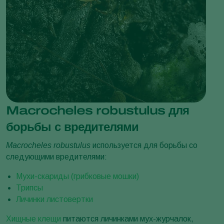
Macrocheles robustulus для
борьбы с вредителями
Macrocheles robustulus
используется для борьбы со
следующими вредителями:
Мухи-скариды (грибковые мошки)
Трипсы
Личинки листовертки
Хищные клещи
питаются личинками
мух-журчалок
,