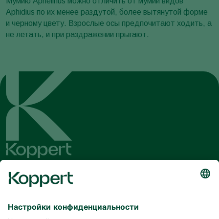
Мумию Aphelinus можно отличить от мумий видов
Aphidius по их менее раздутой, более вытянутой форме
и черному цвету. Взрослые осы предпочитают ходить, а
не летать, и при раздражении прыгают.
Будьте в курсе последних новостей
и актуальной информации