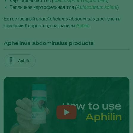
Картофельная тля
(
Macrosiphum euphorbiae
)
Тепличная картофельная тля
(
Aulacorthum solani
)
Естественный враг
Aphelinus abdominalis
доступен в
компании Koppert под названием
Aphilin
.
Aphelinus abdominalus products
Aphilin